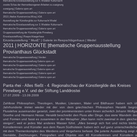
thematische Einzelausstellung zur 4. Wedeler Kulturnacht
zweite Schau der themenbezogenen Arbeiten zu zueignung
zuneigung | Galerie xpon-art
thematische Gruppenausstellung | Galerie xpon-art
2013 | Atelier.Kunstremise.Mioq | tGA
Ausstellung der Künstlergilde zur Kulturnacht Wedel
thematische Einzelausstellung zur 3. Wedeler Kulturnacht
thematische Gruppenausstellung | Galerie xpon-art
Gruppenausstellung der Künstlergilde Pinneberg
Einzelausstelllung | Reepschlaegerhaus
Einzelausstellung " MusE" | Galerie im Reepschlägerhaus | Wedel
2011 | HORIZONTE |thematische Gruppenausstellung
Provianthaus Glückstadt
thematische Gruppenausstellung | Verden
thematische Gruppenausstellung Galerie xpon-art
thematische Gruppenausstellung | Galerie xpon-art
tematische Gruppenausstellung | Galerie xpon-art
thematische Gruppenausstellung | Galerie xpon-art
thematische Gruppenausstellung | Galerie xpon-art
Panta rhei - Alles fließt - 4. Regionalschau der Künstlergilde des Kreises
Pinneberg e.V. und der Stiftung Landdrostei
17.07.2009 - 13.09.2009
Zahllose Philosophen, Theologen, Musiker, Literaten, Maler und Bildhauer haben sich ü
Jahrhunderte immer wieder mit der von dem griechischen Philosophen Heraklit begrü
Flusslehre auseinander gesetzt, zwei der prominentesten unter ihnen sicherlich Johann Wolfg
Goethe und Hermann Hesse. Heraklit beschreibt den Fluss aller Dinge, das stete Wandeln der
und Formen und fasst es zusammen in der Metapher „Man kann nicht zweimal in den gleiche
steigen“, weil er jedes Mal anderes Wasser führt. „Alles bewegt sich fort und nichts bleibt.
Künstlerinnen und Künstler aus dem Raum Südholstein haben sich auf ganz unterschiedlich
mit dem Themenkomplex des Werdens und Vergehens befasst. Die jurierte Ausstellung zeigt 
Gemälde, Zeichnungen, Fotografien und Objekte von 40 Künstlerinnen und Künstlern a