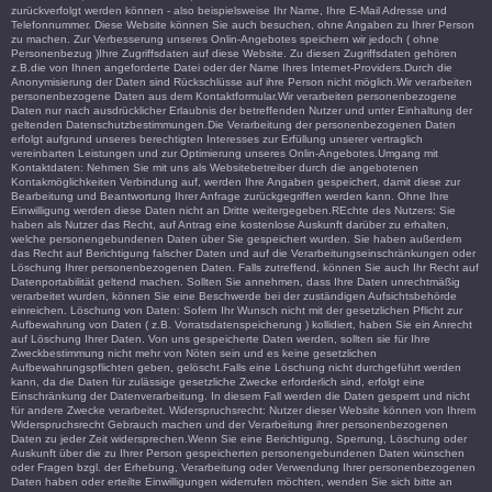
zurückverfolgt werden können - also beispielsweise Ihr Name, Ihre E-Mail Adresse und
Telefonnummer. Diese Website können Sie auch besuchen, ohne Angaben zu Ihrer Person
zu machen. Zur Verbesserung unseres Onlin-Angebotes speichern wir jedoch ( ohne
Personenbezug )Ihre Zugriffsdaten auf diese Website. Zu diesen Zugriffsdaten gehören
z.B.die von Ihnen angeforderte Datei oder der Name Ihres Internet-Providers.Durch die
Anonymisierung der Daten sind Rückschlüsse auf ihre Person nicht möglich.Wir verarbeiten
personenbezogene Daten aus dem Kontaktformular.Wir verarbeiten personenbezogene
Daten nur nach ausdrücklicher Erlaubnis der betreffenden Nutzer und unter Einhaltung der
geltenden Datenschutzbestimmungen.Die Verarbeitung der personenbezogenen Daten
erfolgt aufgrund unseres berechtigten Interesses zur Erfüllung unserer vertraglich
vereinbarten Leistungen und zur Optimierung unseres Onlin-Angebotes.Umgang mit
Kontaktdaten: Nehmen Sie mit uns als Websitebetreiber durch die angebotenen
Kontakmöglichkeiten Verbindung auf, werden Ihre Angaben gespeichert, damit diese zur
Bearbeitung und Beantwortung Ihrer Anfrage zurückgegriffen werden kann. Ohne Ihre
Einwilligung werden diese Daten nicht an Dritte weitergegeben.REchte des Nutzers: Sie
haben als Nutzer das Recht, auf Antrag eine kostenlose Auskunft darüber zu erhalten,
welche personengebundenen Daten über Sie gespeichert wurden. Sie haben außerdem
das Recht auf Berichtigung falscher Daten und auf die Verarbeitungseinschränkungen oder
Löschung Ihrer personenbezogenen Daten. Falls zutreffend, können Sie auch Ihr Recht auf
Datenportabilität geltend machen. Sollten Sie annehmen, dass Ihre Daten unrechtmäßig
verarbeitet wurden, können Sie eine Beschwerde bei der zuständigen Aufsichtsbehörde
einreichen. Löschung von Daten: Sofern Ihr Wunsch nicht mit der gesetzlichen Pflicht zur
Aufbewahrung von Daten ( z.B. Vorratsdatenspeicherung ) kollidiert, haben Sie ein Anrecht
auf Löschung Ihrer Daten. Von uns gespeicherte Daten werden, sollten sie für Ihre
Zweckbestimmung nicht mehr von Nöten sein und es keine gesetzlichen
Aufbewahrungspflichten geben, gelöscht.Falls eine Löschung nicht durchgeführt werden
kann, da die Daten für zulässige gesetzliche Zwecke erforderlich sind, erfolgt eine
Einschränkung der Datenverarbeitung. In diesem Fall werden die Daten gesperrt und nicht
für andere Zwecke verarbeitet. Widerspruchsrecht: Nutzer dieser Website können von Ihrem
Widerspruchsrecht Gebrauch machen und der Verarbeitung ihrer personenbezogenen
Daten zu jeder Zeit widersprechen.Wenn Sie eine Berichtigung, Sperrung, Löschung oder
Auskunft über die zu Ihrer Person gespeicherten personengebundenen Daten wünschen
oder Fragen bzgl. der Erhebung, Verarbeitung oder Verwendung Ihrer personenbezogenen
Daten haben oder erteilte Einwilligungen widerrufen möchten, wenden Sie sich bitte an