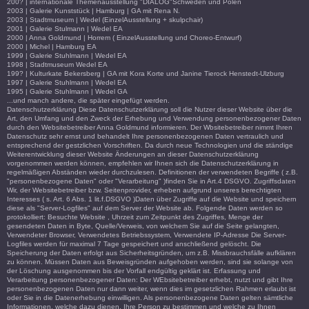
200? | internationale Themenausstellung "DIALOG"Schweden und Polen
2003 | Galerie Kunststück | Hamburg | GA mit Rena N.
2003 | Stadtmuseum | Wedel (EinzelAusstellung + skulpchair)
2001 | Galerie Stulmann | Wedel EA
2000 | Anna Goldmund | Horrem ( EinzelAusstellung und Choreo-Entwurf)
2000 | Michel | Hamburg EA
1999 | Galerie Stuhlmann | Wedel EA
1998 | Stadtmuseum Wedel EA
199? | Kulturkate Bekersberg | GA mit Kora Korte und Janine Tierock Henstedt-Ulzburg
1997 | Galerie Stuhlmann | Wedel EA
1995 | Galerie Stuhlmann | Wedel GA
...und manch andere, die später eingefügt werden.
Datenschutzerklärung Diese Datenschutzerklärung soll die Nutzer dieser Website über die
Art, den Umfang und den Zweck der Erhebung und Verwendung personenbezogener Daten
durch den Websitebetreiber Anna Goldmund informieren. Der Wbsitebetreiber nimmt Ihren
Datenschutz sehr ernst und behandelt Ihre personenbezogenen Daten vertraulich und
entsprechend der gestzlichen Vorschriften. Da durch neue Technologien und die ständige
Weiterentwicklung dieser Website Änderungen an dieser Datenschutzerklärung
vorgenommen werden können, empfehlen wir Ihnen sich die Datenschutzerklärung in
regelmäßigen Abständen wieder durchzulesen. Definitionen der verwendeten Begriffe ( z.B.
"personenbezogene Daten" oder "Verarbeitung" )finden Sie in Art.4 DSGVO. Zugriffsdaten
Wir, der Websitebetreiber bzw. Seitenprovider, erheben aufgrund unseres berechtigten
Interesses ( s. Art. 6 Abs. 1 lit.f.DSGVO )Daten über Zugriffe auf die Website und speichern
diese als "Server-Logfiles" auf dem Server der Website ab. Folgende Daten werden so
protokolliert: Besuchte Website , Uhrzeit zum Zeitpunkt des Zugriffes, Menge der
gesendeten Daten in Byte, Quelle/Verweis, von welchem Sie auf die Seite gelangten,
Verwendeter Browser, Verwendetes Betriebssystem, Verwendete IP-Adresse Die Server-
Logfiles werden für maximal 7 Tage gespeichert und anschließend gelöscht. Die
Speicherung der Daten erfolgt aus Sicherheitsgründen, um z.B. Missbrauchsfälle aufklären
zu können. Müssen Daten aus Beweisgründen aufgehoben werden, sind sie solange von
der Löschung ausgenommen bis der Vorfall endgültig geklärt ist. Erfassung und
Verarbeitung personenbezogener Daten: Der WEbsitebetreiber erhebt, nutzt und gibt Ihre
personenbezogenen Daten nur dann weiter, wenn dies im gesetzlichen Rahmen erlaubt ist
oder Sie in die Datenerhebung einwilligen. Als personenbezogene Daten gelten sämtliche
Informationen, welche dazu dienen, Ihre Person zu bestimmen und welche zu Ihnen