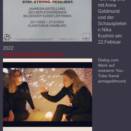
mit Anna
Goldmund
und der
Schauspieleri
n Nika
Kushnir am
22.Februar
2022
https://youtu.be/aIkL4PLG-Zs
Dialog zum
Werk auf
meinerm You-
Tube Kanal
annagoldmund