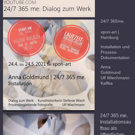
24/7 365me.
xpon-art |
Hamburg
Installation und
Prozess-
Dokumentation
Anna
Goldmund
Ulf Wiechmann
Kaffka
24/7 365 me.
Installationsau
fbau als
öffentliches