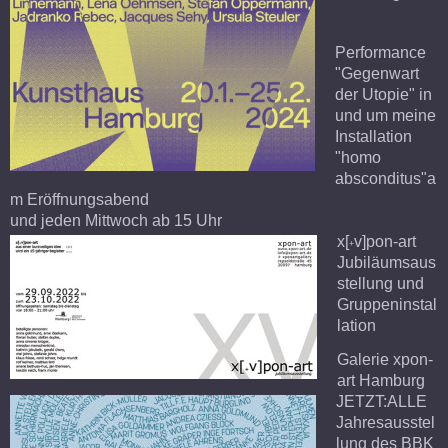
Performance
"Gegenwart
der Utopie" in
und um meine
Installation
"homo
absconditus"a
m Eröffnungsabend
und jeden Mittwoch ab 15 Uhr
x[
v]pon-art
+
Jubiläumsaus
stellung und
Gruppeninstal
lation
Galerie xpon-
art Hamburg
JETZT:ALLE
Jahresausstel
lung des BBK