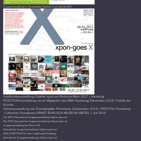
Gruppenausstellung im Brunswieker Pavillon | Juni und Juli 2017
Jubiläumsausstellung Galerie xpon-art |Februar-März 2017 | Hamburg
POSITION Ausstellung neuer Mitglieder des BBK Hamburg| Dezember 2016 | Fabrik der
Künste
Jahresausstellung der Künstlergilde Pinneberg |September 2016 | DROSTEI Pinneberg
1.Wedeler Kunstpreis ERNST BARLACH MUSEUM WEDEL | Juli 2016
Juli 2016 | thematische Gruppenausstellung Galerie xpon-art
Mai 2016 | thematische Gruppenausstellung Galerie xpon-art
Gruppenausstellung bei Edwin Zaft
thematische Gruppenausstellung | Galerie xpon-art
2015 | KONTRASTE in der Landdrostei Pinneberg
thematische Gruppenausstellung | Galerie xpon-art