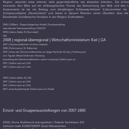
Region, darunter etwa ebenso viele gegenständliche wie abstrakte Arbeiten. Sie richte
einerseits den Blick auf ein philosophisches Thema der Betrachtung der Welt und des 
Andererseits ist sie ein Beitrag zum diesjährigen Schleswig-Holstein Kultursommer mit
Schwerpunktland „Deutschland“ und bietet in diesem Rahmen einen Überblick über die
Bandbreite künstlerischer Ansätze in der Region Südholstein.
2009 | LEIBherz . Reepschlaegerhaus Wedel | Einzelausstellung
internationale Themenausstellung "DIALOG"
2009 | Galerie Atelier III | Barmstedt |
tGA
2008 | regional-überregional | Wirtschaftsministerium Kiel | GA
2007 | Gemeinschaftswerk mit Arne Lösekann
2008 | Performance | St. Katharinen
2007 | Schau des Gemeinschaftswerkes zur langen Nacht der Kirchen | Hamburg und
zum Tag des offenen Denkmals | Hamburg
Ausstellung des Gemeinschaftswerks rausch+mysterien | Galerie xpon-art
2007 | Galerie xpon-art | tGA
2007 | Galerie xpon-art | tGA
2009 | Galerie Atelier III | tGA
2007 | Galerie xpon-art | tGA
2007 | Galerie xpon-art | tGA
2007 | erste Ausstellung der Galerie xpon-art | Wedel
Einzel- und Gruppenausstellungen von 2007-1995
2006 | Anna Goldmund retrospektive | Galerie Stuhlmann EA
mehrere male KUNSTGRIFF Kreis Dittmarschen